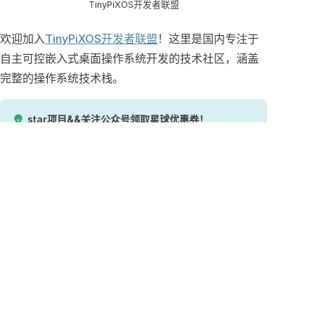
TinyPiXOS开发者联盟
欢迎加入
TinyPiXOS开发者联盟
！这里是国内专注于
自主可控嵌入式桌面操作系统开发的技术社区，涵盖
完整的操作系统技术栈。
star项目&&关注公众号领取星球优惠券！
✅完整技术体系架构
：TpWM纯C语言实现的轻量级窗口管
窗口管理器
理器，摒弃X11/Wayland传统方案
：TpGUI完整图形界面解决方案
GUI框架开发
：TpExtUtils提供蓝牙、网络、多媒
系统集成能力
体、存储 等硬件抽象层
：TpUtils基础工具库，涵盖数据序列
核心工具链
化、文件操作、通信机制