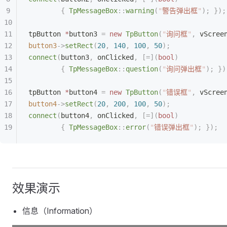
        {
 TpMessageBox
::
warning
(
"
警告弹出框
"
);
 });
tpButton 
*
button3 
=
 new
 TpButton
(
"
询问框
"
,
 vScree
button3
->
setRect
(
20
,
 140
,
 100
,
 50
);
connect
(
button3
,
 onClicked
,
 [=](
bool
)
        {
 TpMessageBox
::
question
(
"
询问弹出框
"
);
 })
tpButton 
*
button4 
=
 new
 TpButton
(
"
错误框
"
,
 vScree
button4
->
setRect
(
20
,
 200
,
 100
,
 50
);
connect
(
button4
,
 onClicked
,
 [=](
bool
)
        {
 TpMessageBox
::
error
(
"
错误弹出框
"
);
 });
效果演示
信息（Information）