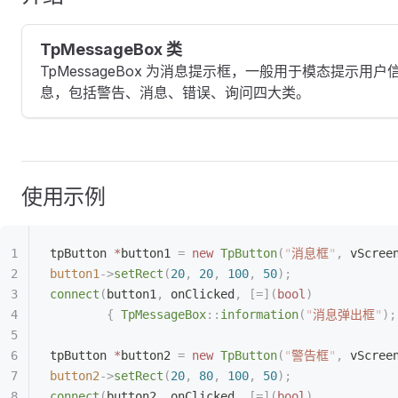
TpMessageBox 类
TpMessageBox 为消息提示框，一般用于模态提示用户
息，包括警告、消息、错误、询问四大类。
使用示例
tpButton 
*
button1 
=
 new
 TpButton
(
"
消息框
"
,
 vScree
button1
->
setRect
(
20
,
 20
,
 100
,
 50
);
connect
(
button1
,
 onClicked
,
 [=](
bool
)
        {
 TpMessageBox
::
information
(
"
消息弹出框
"
);
tpButton 
*
button2 
=
 new
 TpButton
(
"
警告框
"
,
 vScree
button2
->
setRect
(
20
,
 80
,
 100
,
 50
);
connect
(
button2
,
 onClicked
,
 [=](
bool
)